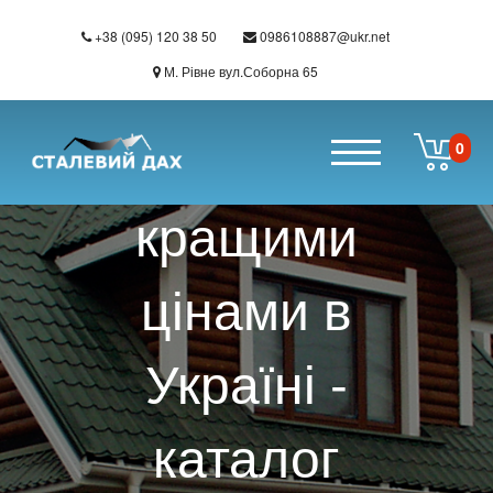
Перейти до основного вмісту
+38 (095) 120 38 50
0986108887@ukr.net
Покрівельні
М. Рівне вул.Соборна 65
матеріали за
0
кращими
цінами в
Україні -
каталог