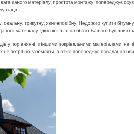
 вага даного матеріалу, простота монтажу, попереджує осу
луатації.
, овальну, трикутну, хвилеподібну. Недорого купити бітумн
даного матеріалу здійснюється на об’єкт Вашого будівництв
одів у порівнянні із іншими покрівельними матеріалами, не п
дах не потрібно заземляти, а отже попереджує попадання бл