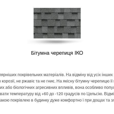
Бітумна черепиця IKO
ярніших покрівельних матеріалів. На відміну від усіх інших
корозії, не ржавіє та не гниє. На якісну бітумну черепицю ї
чних або біологічних агресивних впливів, вона особливо поп
ати температуру від +60 до -120 градусів по Цельсію. Відм
кою покрівлею в будинку дуже комфортно і при дощах та злив