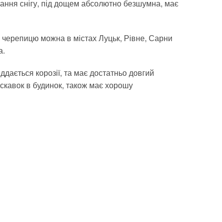
вання снігу, під дощем абсолютно безшумна, має
у черепицю можна в містах Луцьк, Рівне, Сарни
а.
іддається корозії, та має достатньо довгий
искавок в будинок, також має хорошу