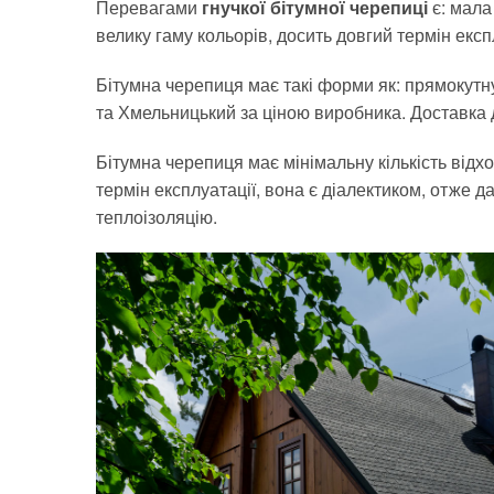
Перевагами
гнучкої бітумної черепиці
є: мала
велику гаму кольорів, досить довгий термін експ
Бітумна черепиця має такі форми як: прямокутну
та Хмельницький за ціною виробника. Доставка 
Бітумна черепиця
має мінімальну кількість відх
термін експлуатації, вона є діалектиком, отже 
теплоізоляцію.