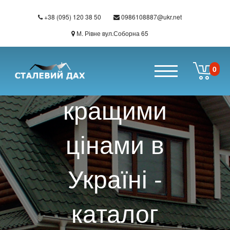
Перейти до основного вмісту
+38 (095) 120 38 50
0986108887@ukr.net
Покрівельні
М. Рівне вул.Соборна 65
матеріали за
0
кращими
цінами в
Україні -
каталог