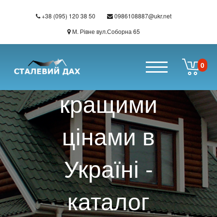
Перейти до основного вмісту
+38 (095) 120 38 50
0986108887@ukr.net
Покрівельні
М. Рівне вул.Соборна 65
матеріали за
0
кращими
цінами в
Україні -
каталог