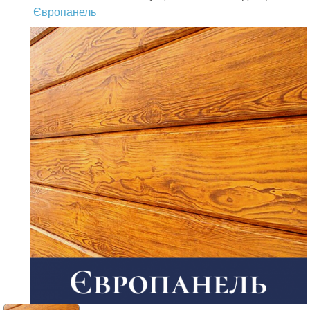
Європанель