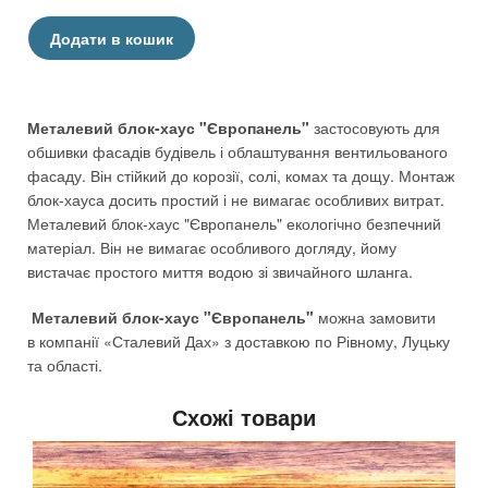
Додати в кошик
Металевий блок-хаус "Європанель"
застосовують для
обшивки фасадів будівель і облаштування вентильованого
фасаду. Він стійкий до корозії, солі, комах та дощу. Монтаж
блок-хауса досить простий і не вимагає особливих витрат.
Металевий блок-хаус "Європанель" екологічно безпечний
матеріал. Він не вимагає особливого догляду, йому
вистачає простого миття водою зі звичайного шланга.
Металевий блок-хаус "Європанель"
можна замовити
в компанії «Сталевий Дах» з доставкою по Рівному, Луцьку
та області.
Схожі товари