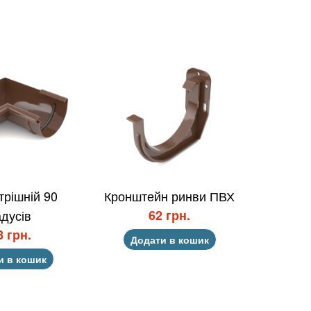
трішній 90
Кронштейн ринви ПВХ
адусів
62 грн.
8 грн.
Додати в кошик
и в кошик