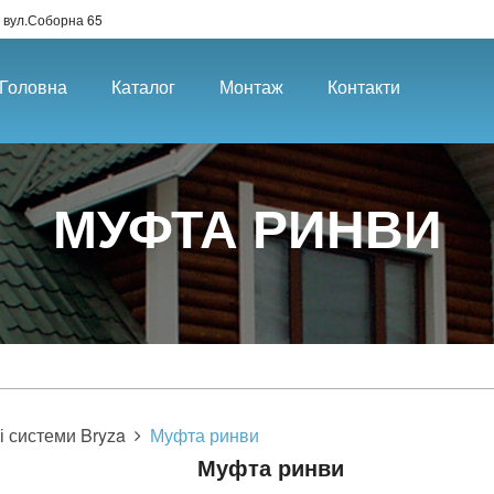
 вул.Соборна 65
Головна
Каталог
Монтаж
Контакти
МУФТА РИНВИ
і системи Bryza
Муфта ринви
Муфта ринви