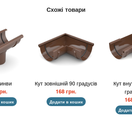
Схожі товари
ринви
Кут зовнішній 90 градусів
Кут вну
рн.
168 грн.
гр
16
 кошик
Додати в кошик
Додат