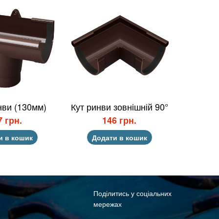
нви (130мм)
Кут ринви зовнішній 90°
7 грн.
146 грн.
и в кошик
Додати в кошик
Поділитись у соціальних
мережах