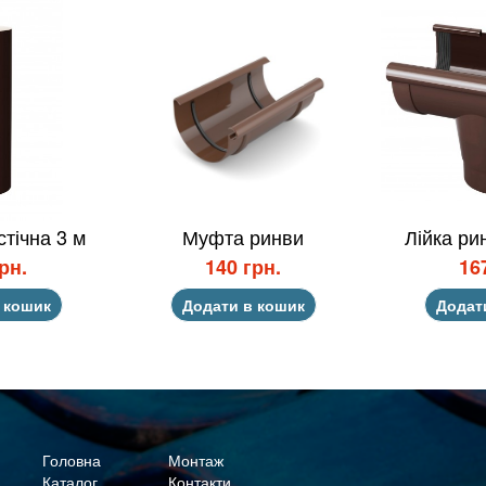
тічна 3 м
Муфта ринви
Лійка ри
рн.
140 грн.
16
 кошик
Додати в кошик
Додат
Головна
Монтаж
Каталог
Контакти