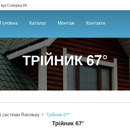
 вул.Соборна 65
Головна
Каталог
Монтаж
Контакти
ТРІЙНИК 67°
і системи Rainway
Трійник 67°
Трійник 67°