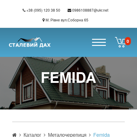
+38 (095) 120 38 50
0986108887@ukr.net
М. Рівне вул.Соборна 65
0
Перейти до основного вмісту
FEMIDA
Каталог
Металочерепиця
Femida